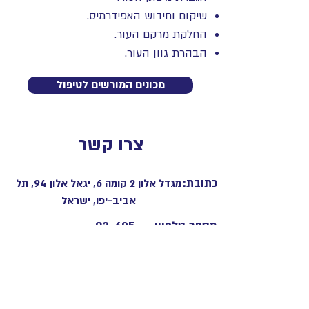
שיקום וחידוש האפידרמיס.
החלקת מרקם העור.
הבהרת גוון העור.
מכונים המורשים לטיפול
צרו קשר
כתובת:
מגדל אלון 2 קומה 6, יגאל אלון 94, תל
אביב-יפו, ישראל
מספר טלפון:
03-695-
6580
אימייל:
info@biologiquerechercheisrael.
com